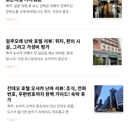
를 높여줍니다. 지금부터 소테츠 그랜드프레사
목차 일본 여행 중 숙소 선택은 여행의 전체적인
오사카난바에 대해 자세히 알아보겠습니다.호텔
만족도를 크게 좌우합니다. 특히, 가성비 좋은 호
정보 및 위치 주소 및 연락처소테츠 그랜드프레
텔을 찾는 것은 많은 여행객에게 중요한 과제입
더보기
사 오사카난바는 오사카시 주오구 닛폰바시 1-
니다. 이번 포스팅에서는 오사카의 중심부에 위
1-13에 위치해 있습니다.주소: 1-1-13
치한 '오사카 후지야호텔'을 소개하려고 합니
Nippombashi, Chuo-ku, Osaka-shi, Osaka,
다. 도톤보리와 구로몬 시장 등 주요 관광지와의
542-0073 Japan 전화번호: (+81) 6..
일쿠오레 난바 호텔 리뷰: 위치, 편의 시
접근성이 뛰어나며, 다양한 객실 옵션과 편의 시
설, 그리고 가성비 평가
설을 갖춘 이 호텔은 많은 여행객들에게 높은 평
가를 받고 있습니다. 오사카 여행을 계획 중인 분
목차 오사카 여행의 첫 걸음을 떼는 여러분, 환영
들께 실질적인 도움이 되는 정보를 제공하고자
합니다! 이번 포스팅에서는 오사카의 중심부에
합니다.호텔 소개 및 위치 오사카 후지야호텔은
위치한 '일 쿠오레 난바 호텔'을 소개하려 합니
더보기
오사카 중심부에 위치한 3성급 호텔입니다. 이
다. 난바역과 가까운 이 호텔은 편리한 교통과 합
호텔은 도톤보리, 구로몬 시장 등 주요 관광지와
리적인 가격으로 여행자들에게 인기 있는 선택
매우 가깝습니다. 도보로 약 5분 거리로, 오사카
지입니다. 도톤보리와 같은 주요 관광지로의 쉬
의 활기찬 도심을 탐험하기에 최적의 위치를 자
칸데오 호텔 오사카 난바 리뷰: 조식, 전화
운 접근성은 물론, 일본 특유의 세심한 서비스를
랑합니다. ..
번호, 우편번호까지 완벽 가이드! 숙박 후
경험할 수 있는 곳이죠. 이번 포스팅을 통해 호텔
기
일 쿠오레 난바의 매력을 함께 살펴보도록 하겠
습니다. HTML 삽입 미리보기할 수 없는 소스 일
목차 오사카 난바의 중심에서 만난 칸데오 호텔,
쿠오레 난바 호텔 시즌 특가 예약하기 위치의 중
도시의 활기찬 분위기 속에서도 여유롭고 편안
요성: 일 쿠오레 난바 호텔 ※ 일 쿠오레 난바 호
한 숙박 경험을 제공합니다. 번잡함을 벗어나 잠
더보기
텔 기본정보 주소 : 1 Chome-15-15
시 도심 속의 평화를 즐길 수 있는 곳입니다. 오
Nanbanaka, Naniwa Ward, Osaka, 556-
사카를 여행하는 이들에게 칸데오 호텔은 도시