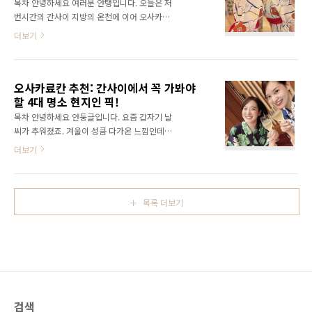
목차 안녕하세요 여러분 안탱입니다. 오늘은 저
카의 다양한 특가호텔에 대한 가격비교는 아래
번시간의 간사이 지방의 온천에 이어 오사카의
의 이미지의 더 알아보기를 통해 확인하실 수 있
가장 대표적인 온천 테마파크인 오사카 소라니
더보기
습니다. HTML 삽입 미리보기할 수 없는 소스 호
와 온천에 대해 알아보려고 합니다. 오사카시 미
텔 한큐 레스파이어 오사카 기본정보 일본 입국
나토구에 위치한 소라니와 온천은 도시의 번잡
심사를 하다보면 의외로 숙소 주소와 전화번호
함을 잊게 해주는 간사이 최대 규모의 온천형 테
작성 때문에 허둥지둥하는 경우가 많은데요. 미
오사카료칸 추천: 간사이에서 꼭 가봐야
마파크로, 2019년에 오픈한 이래 풍부한 시설과
리미리 정보를 메모해놓으..
할 4대 명소 현지인 픽!
서비스로 수많은 여행객들이 들리는 명소 중의
명소입니다. 역에서 바로 연결되어 있기 때문에
목차 안녕하세요 안둥글입니다. 요즘 갑자기 날
비오는 날에도 비를 맞지 않고 도착할 수 있습니
씨가 추워졌죠. 겨울이 성큼 다가온 느낌인데요.
다. 오늘 포스팅에서는 이 소라니와 온천의 매력
이럴때 일본여행을 계획하시는 분들은 온천이
더보기
을 소개하려고 합니다. 도시 한가운데서 느낄 수
있는 료칸을 방문하신다면 정말 잊지 못한 추억
있는 온천의 낙원, 그 전모를 전하기 위해 저의
을 만드실 수 있습니다. 그래서 오늘 오사카료칸
체험을 통해 이 특별한 장소의 매력을 여러분께
에 대해서 알아볼 생각인데요. 일반적으로 많이
전하고자 합니다. HTML 삽입 미리보기할 수 없
들 찾으시는 료칸 말고 현지인들이 가는 유니크
목록 더보기
는 소스 소라니와 ..
한 곳으로 추천해드릴려고 합니다. 오사카에서
다소 먼 곳도 포함 되어 있으니 여행 동선을 감안
하셔서 일정에 포함시키면 좋을 듯합니다. 오늘
포스팅에서는 각 료칸이 가진 독특한 매력과 함
께 주변 관광정보도 함께 알려드리도록 하겠습
니다. 그럼 시작하겠습니다. 모리노스미카(Mori
no Sumika Resort & Spa) 야마시로 온천 '모
검색
리노스미카'는 자연에 둘러싸인 힐링 공간으로