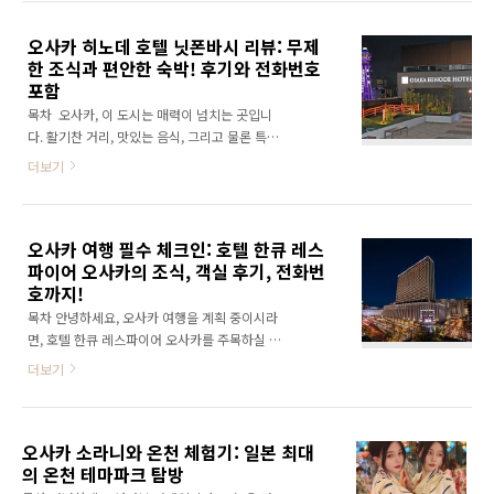
0011 전화번호 : +81 6-66..
탐험 후 재충전할 수 있는 이상적인 공간이 될 것
오사카 히노데 호텔 닛폰바시 리뷰: 무제
입니다. ※ 칸데오 호텔 오사카 난바부터 오사카
한 조식과 편안한 숙박! 후기와 전화번호
의 다양한 특가호텔에 대한 가격비교는 아래의
포함
이미지의 더 알아보기를 통해 확인하실 수 있습
니다. "> 호텔 위치 및 첫인상※ 오사카 간사이
목차 오사카, 이 도시는 매력이 넘치는 곳입니
공항에서 입국하실 때 작성하시는 입국신고서에
다. 활기찬 거리, 맛있는 음식, 그리고 물론 특별
는 숙소의 우편번호, 전화번호, 주소 등이 필요합
한 숙박 시설들. 이번 여행에서 저는 오사카 히노
더보기
니다. 자칫 인터넷이 안되는 환경에서 검색이 안
데 호텔 닛폰바시 선택했습니다. 이 호텔은 놀라
되면 허둥지둥하실 수 있으니 미리미리 메모해
운 서비스와 편안함을 약속하는 곳으로, 여행자
가시면 좋습니다.우편번호 : 542-0083 주소 : 2
들에게 색다른 경험을 제공합니다. 오사카의 중
Ch..
오사카 여행 필수 체크인: 호텔 한큐 레스
심에서 편안함과 품격을 찾는 여행자들에게 이
파이어 오사카의 조식, 객실 후기, 전화번
상적인 선택지가 될 것입니다. ※ 오사카 히노데
호까지!
호텔 닛폰바시부터 오사카의 다양한 특가호텔에
대한 가격비교는 아래의 이미지의 더 알아보기
목차 안녕하세요, 오사카 여행을 계획 중이시라
를 통해 확인하실 수 있습니다. "> 오사카 히노
면, 호텔 한큐 레스파이어 오사카를 주목하실 필
데 호텔 닛폰바시 개요 간사이공항에서 입국심
요가 있습니다. 이 호텔은 오사카의 중심부, 우메
더보기
사를 하다보면 의외로 숙소 주소와 전화번호를
다에 위치해 있어 교통이 매우 편리합니다. 여행
미리 준비하지 못해 허둥지둥하는 경우가 많습
의 피로를 풀 수 있는 현대적인 객실과 다양한 편
니다. 와이파이나 로밍도 해야되고 인터넷 검색
의 시설을 갖추고 있어, 여행자에게 이상적인 휴
하기도 힘들고 해서 더욱 그..
오사카 소라니와 온천 체험기: 일본 최대
식처를 제공합니다. 오사카의 매력을 한껏 느낄
의 온천 테마파크 탐방
수 있는 이 호텔에서의 경험을 여러분과 공유하
고자 합니다. ※ 호텔한큐레스파이어부터 오사