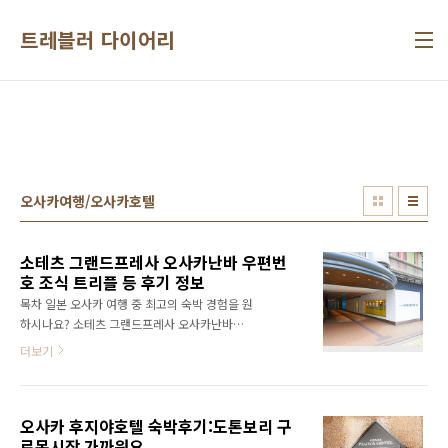
본문 바로가기
트레블러 다이어리
오사카여행/오사카호텔
소테츠 그랜드프레사 오사카난바 우편번
호 조식 트리플 등 후기 정보
목차 일본 오사카 여행 중 최고의 숙박 경험을 원
하시나요? 소테츠 그랜드프레사 오사카난바는
현대적인 시설과 편리한 위치로 유명한 호텔입
더보기
니다. 닛폰바시 역과 도톤보리 등 주요 관광지와
가까워 이동이 편리합니다. 이번 포스팅에서는
호텔의 위치, 객실 컨디션, 조식 메뉴, 그리고 다
오사카 후지야호텔 숙박후기:도톤보리 구
양한 편의시설까지 상세하게 소개합니다. 특히
로몬시장 가까워요
청결한 객실과 친절한 서비스는 여행의 만족도