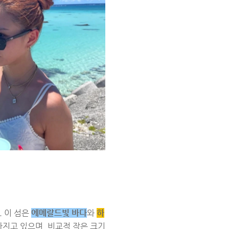
. 이 섬은
에메랄드빛 바다
와
하
가지고 있으며, 비교적 작은 크기