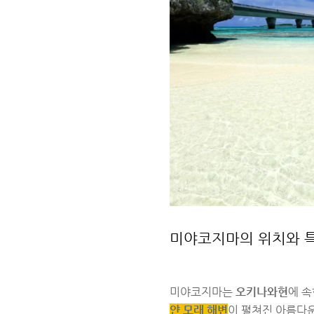
미야코지마의 위치와 
미야코지마는
오키나와현
에 속
얀 모래 해변
이 펼쳐진 아름다