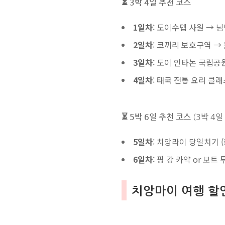
⏳ 3박 4일 추천 코스
1일차
: 도이수텝 사원 → 
2일차
: 코끼리 보호구역 →
3일차
: 도이 인타논 국립공
4일차
: 태국 전통 요리 클
⏳ 5박 6일 추천 코스
(3박 4일
5일차
: 치앙라이 당일치기 (
6일차
: 핑 강 카약 or 보
치앙마이 여행 할