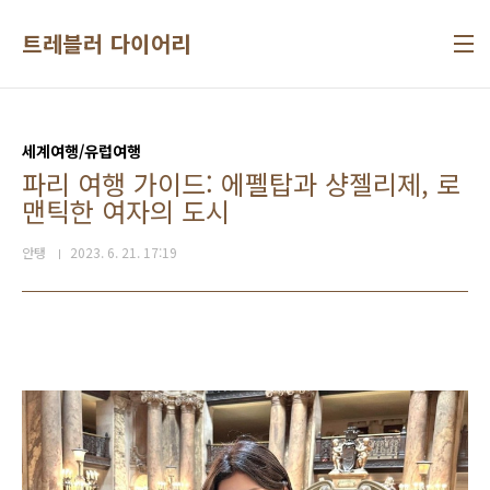
본문 바로가기
트레블러 다이어리
세계여행/유럽여행
파리 여행 가이드: 에펠탑과 샹젤리제, 로
맨틱한 여자의 도시
안탱
2023. 6. 21. 17:19