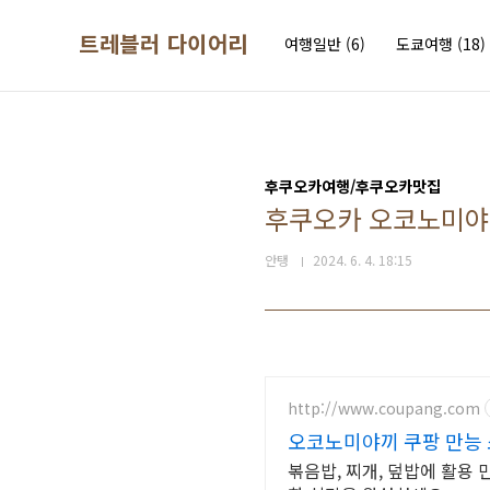
본문 바로가기
트레블러 다이어리
여행일반
(6)
도쿄여행
(18)
후쿠오카여행/후쿠오카맛집
후쿠오카 오코노미야끼
안탱
2024. 6. 4. 18:15
http://www.coupang.com
오코노미야끼 쿠팡 만능 
볶음밥, 찌개, 덮밥에 활용