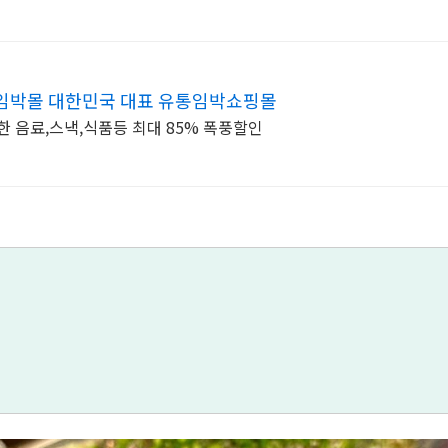
임박몰 대한민국 대표 유통임박쇼핑몰
한 음료,스낵,식품등 최대 85% 폭풍할인