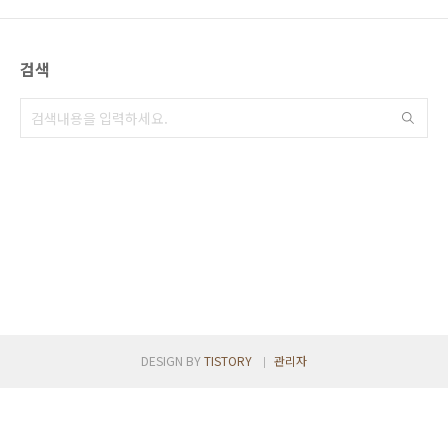
에게 인기가 많은 곳들 위주로 소개해 볼까 합니
다. 베트남 호치민 여행을 계획하시는 분들에게
참고가 되었으면 합니다. 목차 호치민 반미 맛집
검색
반미는 바게트로 만들어진 베트남의 샌드위치입
니다. 프랑스 식민지 시절 베트남에 전해진 바게
트로 인해 발전된 음식입니다. 고수, 칠리, 피클
등 신선한 야채와 베트남 특유의 풍미는 많은 사
람들에게 인기..
DESIGN BY
TISTORY
관리자