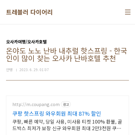
본문 바로가기
트레블러 다이어리
오사카여행/오사카호텔
온야도 노노 난바 내추럴 핫스프링 - 한국
인이 많이 찾는 오사카 난바호텔 추천
안탱
2023. 6. 29. 01:07
http://m.coupang.com
광고
쿠팡 핫스프링 와우회원 최대 87% 할인
쿠팡, 빠른 예약, 당일 사용, 미사용 티켓 100% 환불, 골
드박스 최저가 보장 신규 와우회원 최대 2만3천원 쿠폰
팩+5% 추가적립 혜택! 여행도 이제 쿠팡에서!