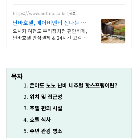
https://www.airbnb.co.kr
광고
난바호텔, 에어비앤비 신나는 오
사카 식도락 여행
오사카 여행도 우리집처럼 편안하게,
난바호텔 안심결제 & 24시간 고객지
원. 전용 테라스와 바비큐 그릴이 제
공되는 숙소를 예약하세요.
목차
온야도 노노 난바 내추럴 핫스프링이란?
위치 및 접근성
호텔 편의 시설
호텔 식사
주변 관광 명소