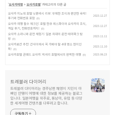
'
오사카여행
>
오사카호텔
' 카테고리의 다른 글
오사카 히노데 호텔 닛폰바시 리뷰: 무제한 조식과 편안한 숙박!
2023.12.27
후기와 전화번호 포함
(0)
오사카 여행 필수 체크인: 호텔 한큐 레스파이어 오사카의 조식,
2023.12.27
객실 후기, 전화번호까지!
(0)
오사카 소라니와 온천 체험기: 일본 최대의 온천 테마파크 탐
2023.11.11
방
(0)
오사카료칸 추천: 간사이에서 꼭 가봐야 할 4대 명소 현지인
2023.11.10
픽!
(0)
오사카호텔 콘래드 오사카: 럭셔리 호텔에서의 완벽한 여행
2023.06.23
(0)
트레블러 다이어리
트레블러 다이어리는 경주남편 채영이 지민이 아
빠인 안탱이 여행에 대한 정보를 제공하는 블로그
입니다. 일본여행을 위주로, 동남아, 유럽 등 다양
한 세계여행 컨텐츠를 다루려고 합니다.
구독하기