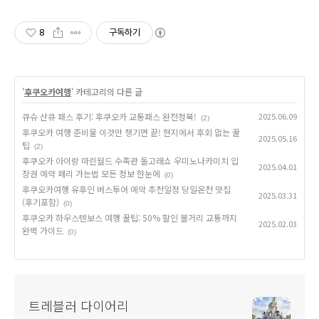
약하세요.
8
구독하기
'
후쿠오카여행
' 카테고리의 다른 글
큐슈 산큐 패스 후기: 후쿠오카 교통패스 완전정복!
2025.06.09
(2)
후쿠오카 여행 준비물 이것만 챙기면 끝! 현지에서 후회 없는 꿀
2025.05.16
팁
(2)
후쿠오카 아이랑 마린월드 수족관 돌고래쇼 우미노나카미치 입
2025.04.01
장권 예약 페리 가는법 모든 정보 한눈에
(0)
후쿠오카여행 유후인 버스투어 예약 추천일정 당일온천 맛집
2025.03.31
(후기포함)
(0)
후쿠오카 하우스텐보스 여행 꿀팁: 50% 할인 볼거리 교통까지
2025.02.03
완벽 가이드
(0)
트레블러 다이어리