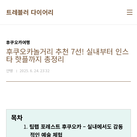
본문 바로가기
트레블러 다이어리
후쿠오카여행
후쿠오카놀거리 추천 7선! 실내부터 인스
타 핫플까지 총정리
안탱
2025. 6. 24. 23:32
목차
팀랩 포레스트 후쿠오카 – 실내에서도 감동
적인 예술 체험