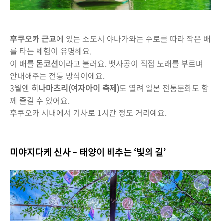
후쿠오카 근교
에 있는 소도시 야나가와는 수로를 따라 작은 배
를 타는 체험이 유명해요.
이 배를
돈코선
이라고 불러요. 뱃사공이 직접 노래를 부르며
안내해주는 전통 방식이에요.
3월엔
히나마츠리(여자아이 축제)
도 열려 일본 전통문화도 함
께 즐길 수 있어요.
후쿠오카 시내에서 기차로 1시간 정도 거리예요.
미야지다케 신사 – 태양이 비추는 ‘빛의 길’