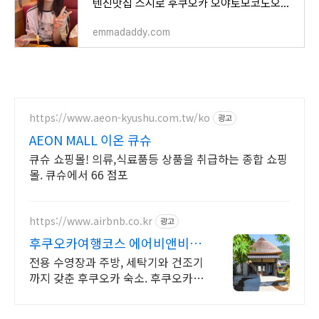
텐진맛집 스시로 후쿠오카 오야토모코도오리점 예약 메뉴 후기 등 총정리
emmadaddy.com
https://www.aeon-kyushu.com.tw/ko
광고
AEON MALL 이온 큐슈
큐슈 쇼핑몰! 의류,식료품등 상품을 취급하는 종합 쇼핑
몰. 큐슈에서 66 점포
https://www.airbnb.co.kr
광고
후쿠오카여행코스 에어비앤비 후
쿠오카여행도 우리집처럼
전용 수영장과 주방, 세탁기와 건조기
까지 갖춘 후쿠오카 숙소. 후쿠오카여
행코스. 주방, 수영장, 자쿠지, 아기 침
대. 필요한 모든 게 갖춰진 숙소를 예