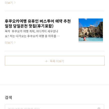
요바로 후쿠오카 마린월드 (マリンワールド海
더보기
유명하다. 인스타그램에서 '인생샷 맛집'으로 불
の中道)입니다.돌고래가 하늘을 날고, 해달이 손
리는 이유를 가보면 알 수 있다. 시부야스카이
을 흔드는 그곳. 단순한 수족관이 아니라, 온 가
입장 시간대별 꿀팁 2025년 기준..
족이 웃고 뛰놀 수 있는 작은 바다 놀이터였어요.
후쿠오카여행 유후인 버스투어 예약 추천
짧은 일정이었지만 그 하루가 오래 기억에 남습
일정 당일온천 맛집(후기포함)
니다. 🐬 후쿠오카 마린월드, 왜 이렇게 인기일
까요? 후쿠오카 도심에서 단 40분이면 도착해
목차 후쿠오카 여행 계획, 어디까지 세우셨나
요멀지 않으면서도 완전히 다른 분위기를 만날
요? 저는 다가오는 후쿠오카 여행 중 하루를 온
수 있는 곳이에요. 규슈 최대 규모의 해양 테마파
천과 아름다운 자연으로 유명한 유후인 버스투
더보기
크라는 이름답게돌고래 쇼, 해달 리로군, 대형 수
어를 떠나기로 결정했습니다. 도시의 분주함에
조까지 즐길 거리가 정말 많아요.특히 아이들과
서 벗어나 일본 전통 온천마을의 여유로운 분위
함께 온 가족 여행자에게 사랑받는 곳이기도 해
기를 느끼고 싶었거든요. 버스투어로 교통 걱정
요. 한마디로 요약하자면,‘도심에서 가장 가까운
없이 유후인의 아기자기한 상점들과 유후인 호
목록 더보기
바다 속 쉼터’..
수의 환상적인 풍경, 그리고 현지 음식을 즐길 계
획입니다. 오늘은 제가 고민하고 준비 중인 후쿠
오카-유후인 버스투어 계획을 여러분과 나누려
합니다.🔍 어디서 예약하는 게 가장 좋을까? 비
교해봤더니, 여행 플랫폼을 활용하는 게 더 유리
했다.가격 차이도 있고, 특가 이벤트도 자주 한
다. ⬇️⬇️ 마이리얼트립 가격 확인하러 가기 ⬇️⬇️ 한
검색
정 특가가 열릴 때가 많으니, 미리 찜해두는 것도
추천한다...