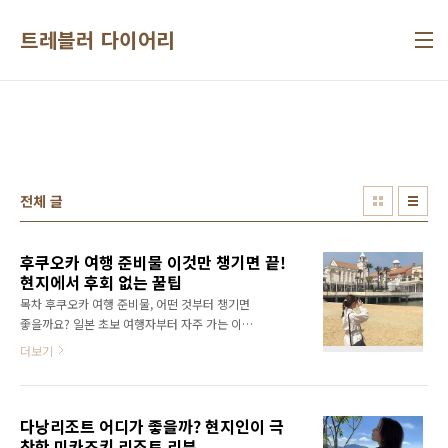
본문 바로가기
트레블러 다이어리
전체 글
후쿠오카 여행 준비물 이것만 챙기면 끝!
현지에서 후회 없는 꿀팁
목차 후쿠오카 여행 준비물, 어떤 것부터 챙기면
좋을까요? 일본 초보 여행자부터 자주 가는 이들
까지, 짐 싸기 전 꼭 한 번은 확인해야 할 주제예
더보기
요. 후쿠오카는 한국에서 비행기로 단 1시간 30
분이면 도착해요. 그래서 주말이나 짧은 연휴에
도 부담 없이 다녀올 수 있죠. 맛집, 쇼핑, 온천까
다낭리조트 어디가 좋을까? 현지인이 극
지 다채롭게 즐길 수 있는 도시라 준비물만 잘 챙
찬한 미카즈키 리조트 리뷰
겨도 여행 만족도가 훨씬 높아져요. 이 글에서는