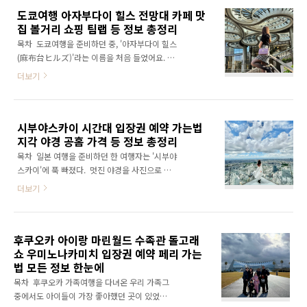
도권이 포함되어 있다는 점이다. 이동 시간은
도쿄여행 아자부다이 힐스 전망대 카페 맛
정을 통해 얻은 정보들을 정리한 기록이다. 🏖️
30..
집 볼거리 쇼핑 팀랩 등 정보 총정리
나트랑 그란멜리아란? 왜 요즘 주목받는지 나트
랑 그란멜리아(Gran Meliá Nha Trang)는
목차 도쿄여행을 준비하던 중, '아자부다이 힐스
2023년에 문을 연 스페인계 럭셔리 리조트다.
(麻布台ヒルズ)'라는 이름을 처음 들었어요. 가
조용하고 프라이빗한 분위기를 원하는 여행자
볍게 검색해봤다가 깜짝 놀랐죠. 전망대, 카페,
더보기
사이에서 입소문을 타고 있다. 나트랑 시내에서
맛집, 팀랩까지 다 갖춘 도쿄의 새로운 핫플이더
약 20분 거리로, 번잡함과는 거리를 두고 있다.
라고요. 그래서 궁금한 마음에 이것저것 꼼꼼히
자연과 어우러진 리조트 구성, 고급스러운 인테
조사해봤어요. 도쿄여행을 고민 중이라면 이 글
리어, 그리고 세심한..
시부야스카이 시간대 입장권 예약 가는법
이 많은 도움이 될 거예요. 🗼 도쿄여행에서 절
지각 야경 공홈 가격 등 정보 총정리
대 놓치면 안 되는 곳, 아자부다이 힐스란?
2023년 11월에 문을 연 아자부다이 힐스는 도
목차 일본 여행을 준비하던 한 여행자는 '시부야
쿄 미나토구에 있어요. 도심 한가운데지만 자연
스카이'에 푹 빠졌다. 멋진 야경을 사진으로 남
과 예술, 건축이 어우러진 공간이에요. 요즘 도쿄
기고 싶어 열심히 정보를 찾아봤다. 입장 시간부
더보기
여행 계획 중인 사람들 사이에서 입소문이 자자
터 예약 방법, 지각 시 대처법까지 하나하나 확인
한 곳이기도 해요. 도쿄타워와 가까워서 접근성
했다. 처음 가보는 분들에게 도움이 되길 바라는
도 좋아요. 규모는 무려 8.1헥타르로 하루 날 잡
마음으로 정리했다. 나처럼 도쿄 여행을 계획 중
고 다녀도 부족할 정도예요. 🌆 일본 최..
후쿠오카 아이랑 마린월드 수족관 돌고래
이라면 꼭 읽어보길 추천한다. 시부야스카이란?
쇼 우미노나카미치 입장권 예약 페리 가는
도쿄 필수 여행 코스 시부야스카이는 도쿄 시부
법 모든 정보 한눈에
야 한가운데 있는 초고층 전망대다. 시부야 스크
램블 스퀘어 47층에 자리 잡고 있다. 높이는 무
목차 후쿠오카 가족여행을 다녀온 우리 가족그
려 지상 229m, 시부야 전경이 한눈에 들어온다.
중에서도 아이들이 가장 좋아했던 곳이 있었어
무엇보다 천장이 없는 오픈형이라 야경 명소로