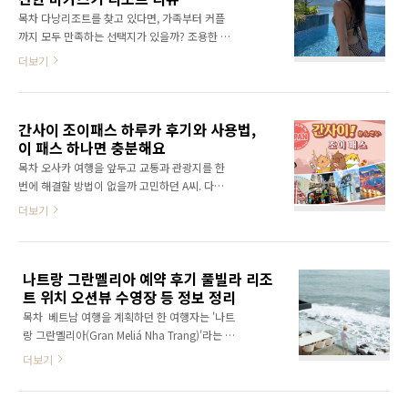
계절별 옷차림부터 전자기기, 유심, 날씨 대응 아
목차 다낭리조트를 찾고 있다면, 가족부터 커플
이템까지 '후쿠오카 여행 준비물'을 쉽고 꼼꼼하
까지 모두 만족하는 선택지가 있을까? 조용한 휴
게 안내해드릴게요. 후쿠오카는 어떤 곳인가요?
식과 액티비티를 동시에 즐기고 싶은 여행자라
더보기
후쿠오카는 일본 규슈 북부에 있는 항구 도시예
면 다낭 미카즈키 리조트가 눈여겨볼 만하다. 일
요. 한국에서 가장 가까운 일본 도시 중 하나죠.
본식 온천과 워터파크, 오션뷰 객실까지 다채로
덕분에 주말 해외여행지로도 인기예요. 2025년
운 시설을 한 번에 누릴 수 있기 때문이다. 다낭
5월 현재, 한국인은 무비자..
간사이 조이패스 하루카 후기와 사용법,
공항과 가까워 이동도 편리하고, 조식 퀄리티와
이 패스 하나면 충분해요
객실 컨디션에 대한 후기 만족도도 높은 편이다.
다양한 여행 목적에 어울리는 다낭리조트로 이
목차 오사카 여행을 앞두고 교통과 관광지를 한
곳이 왜 자주 언급되는지 알게 될 것이다. 공항에
번에 해결할 방법이 없을까 고민하던 A씨. 다양
서 20분, 첫인상부터 여유로운 분위기 다낭 미카
한 패스를 비교하다가 '간사이 조이패스 하루
더보기
즈키 리조트는 다낭 국제공항에서 차량으로 약
카'를 알게 됐다. 직접 정보를 찾고, 실제 사용자
15~20분 거리에 있다. 바다를 끼고 조용한 외곽
후기도 살펴보며 꼼꼼히 분석한 끝에 이 글을 통
에 위치해 번잡한 중심지보다 훨씬 여유롭다. 외
해 그 경험을 공유하고자 한다. 여행을 앞둔 독자
관은 일본 전통 건축과 현대적인 디자인이 조화
나트랑 그란멜리아 예약 후기 풀빌라 리조
들에게 생생하고 실질적인 정보를 전달하고 싶
를 이..
트 위치 오션뷰 수영장 등 정보 정리
다는 마음도 담았다. 간사이 조이패스 하루카란?
간사이 조이패스 하루카는 간사이 지역 여행자
목차 베트남 여행을 계획하던 한 여행자는 '나트
들을 위한 통합형 교통·관광 패스다. 오사카, 교
랑 그란멜리아(Gran Meliá Nha Trang)'라는 이
토, 고베 등 간사이 주요 도시를 자유롭게 여행할
름을 처음 접했다. 단순한 리조트가 아닌 고급 풀
더보기
수 있도록 다양한 입장권과 교통편을 함께 제공
빌라와 오션뷰, 조용한 힐링 공간으로 주목받는
한다. 가장 큰 장점은 간사이 공항에서 오사카 도
곳이었다. 궁금한 마음에 후기부터 위치, 부대시
심까지 빠르게 이동 가능한 하루카 특급열차 편
설까지 하나하나 직접 조사했다. 이 글은 그런 과