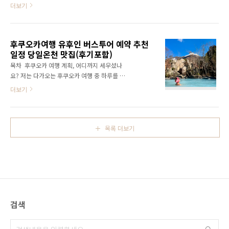
요바로 후쿠오카 마린월드 (マリンワールド海
더보기
유명하다. 인스타그램에서 '인생샷 맛집'으로 불
の中道)입니다.돌고래가 하늘을 날고, 해달이 손
리는 이유를 가보면 알 수 있다. 시부야스카이
을 흔드는 그곳. 단순한 수족관이 아니라, 온 가
입장 시간대별 꿀팁 2025년 기준..
족이 웃고 뛰놀 수 있는 작은 바다 놀이터였어요.
후쿠오카여행 유후인 버스투어 예약 추천
짧은 일정이었지만 그 하루가 오래 기억에 남습
일정 당일온천 맛집(후기포함)
니다. 🐬 후쿠오카 마린월드, 왜 이렇게 인기일
까요? 후쿠오카 도심에서 단 40분이면 도착해
목차 후쿠오카 여행 계획, 어디까지 세우셨나
요멀지 않으면서도 완전히 다른 분위기를 만날
요? 저는 다가오는 후쿠오카 여행 중 하루를 온
수 있는 곳이에요. 규슈 최대 규모의 해양 테마파
천과 아름다운 자연으로 유명한 유후인 버스투
더보기
크라는 이름답게돌고래 쇼, 해달 리로군, 대형 수
어를 떠나기로 결정했습니다. 도시의 분주함에
조까지 즐길 거리가 정말 많아요.특히 아이들과
서 벗어나 일본 전통 온천마을의 여유로운 분위
함께 온 가족 여행자에게 사랑받는 곳이기도 해
기를 느끼고 싶었거든요. 버스투어로 교통 걱정
요. 한마디로 요약하자면,‘도심에서 가장 가까운
없이 유후인의 아기자기한 상점들과 유후인 호
목록 더보기
바다 속 쉼터’..
수의 환상적인 풍경, 그리고 현지 음식을 즐길 계
획입니다. 오늘은 제가 고민하고 준비 중인 후쿠
오카-유후인 버스투어 계획을 여러분과 나누려
합니다.🔍 어디서 예약하는 게 가장 좋을까? 비
교해봤더니, 여행 플랫폼을 활용하는 게 더 유리
했다.가격 차이도 있고, 특가 이벤트도 자주 한
다. ⬇️⬇️ 마이리얼트립 가격 확인하러 가기 ⬇️⬇️ 한
검색
정 특가가 열릴 때가 많으니, 미리 찜해두는 것도
추천한다...