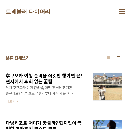
본문 바로가기
트레블러 다이어리
분류 전체보기
후쿠오카 여행 준비물 이것만 챙기면 끝!
현지에서 후회 없는 꿀팁
목차 후쿠오카 여행 준비물, 어떤 것부터 챙기면
좋을까요? 일본 초보 여행자부터 자주 가는 이들
까지, 짐 싸기 전 꼭 한 번은 확인해야 할 주제예
더보기
요. 후쿠오카는 한국에서 비행기로 단 1시간 30
분이면 도착해요. 그래서 주말이나 짧은 연휴에
도 부담 없이 다녀올 수 있죠. 맛집, 쇼핑, 온천까
다낭리조트 어디가 좋을까? 현지인이 극
지 다채롭게 즐길 수 있는 도시라 준비물만 잘 챙
찬한 미카즈키 리조트 리뷰
겨도 여행 만족도가 훨씬 높아져요. 이 글에서는