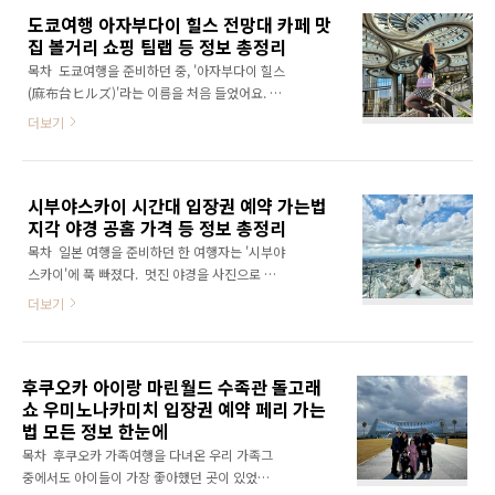
도권이 포함되어 있다는 점이다. 이동 시간은
도쿄여행 아자부다이 힐스 전망대 카페 맛
정을 통해 얻은 정보들을 정리한 기록이다. 🏖️
30..
집 볼거리 쇼핑 팀랩 등 정보 총정리
나트랑 그란멜리아란? 왜 요즘 주목받는지 나트
랑 그란멜리아(Gran Meliá Nha Trang)는
목차 도쿄여행을 준비하던 중, '아자부다이 힐스
2023년에 문을 연 스페인계 럭셔리 리조트다.
(麻布台ヒルズ)'라는 이름을 처음 들었어요. 가
조용하고 프라이빗한 분위기를 원하는 여행자
볍게 검색해봤다가 깜짝 놀랐죠. 전망대, 카페,
더보기
사이에서 입소문을 타고 있다. 나트랑 시내에서
맛집, 팀랩까지 다 갖춘 도쿄의 새로운 핫플이더
약 20분 거리로, 번잡함과는 거리를 두고 있다.
라고요. 그래서 궁금한 마음에 이것저것 꼼꼼히
자연과 어우러진 리조트 구성, 고급스러운 인테
조사해봤어요. 도쿄여행을 고민 중이라면 이 글
리어, 그리고 세심한..
시부야스카이 시간대 입장권 예약 가는법
이 많은 도움이 될 거예요. 🗼 도쿄여행에서 절
지각 야경 공홈 가격 등 정보 총정리
대 놓치면 안 되는 곳, 아자부다이 힐스란?
2023년 11월에 문을 연 아자부다이 힐스는 도
목차 일본 여행을 준비하던 한 여행자는 '시부야
쿄 미나토구에 있어요. 도심 한가운데지만 자연
스카이'에 푹 빠졌다. 멋진 야경을 사진으로 남
과 예술, 건축이 어우러진 공간이에요. 요즘 도쿄
기고 싶어 열심히 정보를 찾아봤다. 입장 시간부
더보기
여행 계획 중인 사람들 사이에서 입소문이 자자
터 예약 방법, 지각 시 대처법까지 하나하나 확인
한 곳이기도 해요. 도쿄타워와 가까워서 접근성
했다. 처음 가보는 분들에게 도움이 되길 바라는
도 좋아요. 규모는 무려 8.1헥타르로 하루 날 잡
마음으로 정리했다. 나처럼 도쿄 여행을 계획 중
고 다녀도 부족할 정도예요. 🌆 일본 최..
후쿠오카 아이랑 마린월드 수족관 돌고래
이라면 꼭 읽어보길 추천한다. 시부야스카이란?
쇼 우미노나카미치 입장권 예약 페리 가는
도쿄 필수 여행 코스 시부야스카이는 도쿄 시부
법 모든 정보 한눈에
야 한가운데 있는 초고층 전망대다. 시부야 스크
램블 스퀘어 47층에 자리 잡고 있다. 높이는 무
목차 후쿠오카 가족여행을 다녀온 우리 가족그
려 지상 229m, 시부야 전경이 한눈에 들어온다.
중에서도 아이들이 가장 좋아했던 곳이 있었어
무엇보다 천장이 없는 오픈형이라 야경 명소로