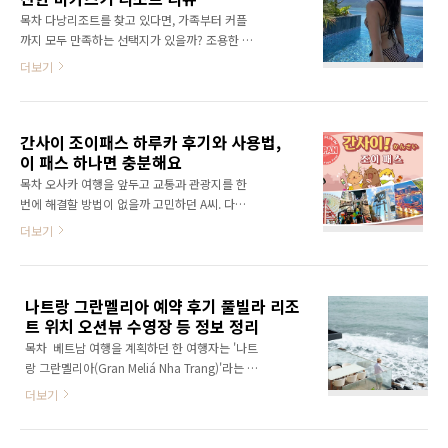
계절별 옷차림부터 전자기기, 유심, 날씨 대응 아
목차 다낭리조트를 찾고 있다면, 가족부터 커플
이템까지 '후쿠오카 여행 준비물'을 쉽고 꼼꼼하
까지 모두 만족하는 선택지가 있을까? 조용한 휴
게 안내해드릴게요. 후쿠오카는 어떤 곳인가요?
식과 액티비티를 동시에 즐기고 싶은 여행자라
더보기
후쿠오카는 일본 규슈 북부에 있는 항구 도시예
면 다낭 미카즈키 리조트가 눈여겨볼 만하다. 일
요. 한국에서 가장 가까운 일본 도시 중 하나죠.
본식 온천과 워터파크, 오션뷰 객실까지 다채로
덕분에 주말 해외여행지로도 인기예요. 2025년
운 시설을 한 번에 누릴 수 있기 때문이다. 다낭
5월 현재, 한국인은 무비자..
간사이 조이패스 하루카 후기와 사용법,
공항과 가까워 이동도 편리하고, 조식 퀄리티와
이 패스 하나면 충분해요
객실 컨디션에 대한 후기 만족도도 높은 편이다.
다양한 여행 목적에 어울리는 다낭리조트로 이
목차 오사카 여행을 앞두고 교통과 관광지를 한
곳이 왜 자주 언급되는지 알게 될 것이다. 공항에
번에 해결할 방법이 없을까 고민하던 A씨. 다양
서 20분, 첫인상부터 여유로운 분위기 다낭 미카
한 패스를 비교하다가 '간사이 조이패스 하루
더보기
즈키 리조트는 다낭 국제공항에서 차량으로 약
카'를 알게 됐다. 직접 정보를 찾고, 실제 사용자
15~20분 거리에 있다. 바다를 끼고 조용한 외곽
후기도 살펴보며 꼼꼼히 분석한 끝에 이 글을 통
에 위치해 번잡한 중심지보다 훨씬 여유롭다. 외
해 그 경험을 공유하고자 한다. 여행을 앞둔 독자
관은 일본 전통 건축과 현대적인 디자인이 조화
나트랑 그란멜리아 예약 후기 풀빌라 리조
들에게 생생하고 실질적인 정보를 전달하고 싶
를 이..
트 위치 오션뷰 수영장 등 정보 정리
다는 마음도 담았다. 간사이 조이패스 하루카란?
간사이 조이패스 하루카는 간사이 지역 여행자
목차 베트남 여행을 계획하던 한 여행자는 '나트
들을 위한 통합형 교통·관광 패스다. 오사카, 교
랑 그란멜리아(Gran Meliá Nha Trang)'라는 이
토, 고베 등 간사이 주요 도시를 자유롭게 여행할
름을 처음 접했다. 단순한 리조트가 아닌 고급 풀
더보기
수 있도록 다양한 입장권과 교통편을 함께 제공
빌라와 오션뷰, 조용한 힐링 공간으로 주목받는
한다. 가장 큰 장점은 간사이 공항에서 오사카 도
곳이었다. 궁금한 마음에 후기부터 위치, 부대시
심까지 빠르게 이동 가능한 하루카 특급열차 편
설까지 하나하나 직접 조사했다. 이 글은 그런 과