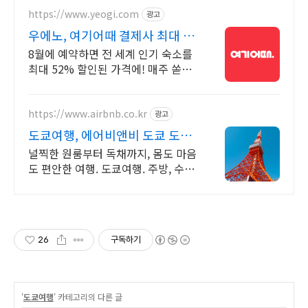
https://www.yeogi.com
광고
우에노, 여기어때 결제사 최대 2
만원 추가할인
8월에 예약하면 전 세계 인기 숙소를
최대 52% 할인된 가격에! 매주 쏟아
지는 다양한 혜택! 앱으로 알림 받고
똑똑하게 숙소 예약하기
https://www.airbnb.co.kr
광고
도쿄여행, 에어비앤비 도쿄 도심
속 나만의 숙소
널찍한 원룸부터 독채까지, 몸도 마음
도 편안한 여행. 도쿄여행. 주방, 수영
장, 자쿠지, 아기 침대. 필요한 모든 게
갖춰진 숙소를 예약하세요.
26
구독하기
'
도쿄여행
' 카테고리의 다른 글