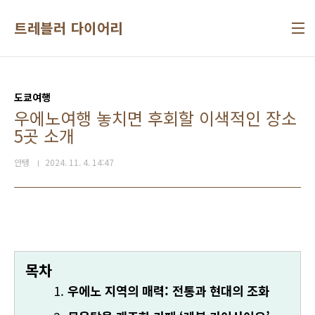
본문 바로가기
트레블러 다이어리
도쿄여행
우에노여행 놓치면 후회할 이색적인 장소
5곳 소개
안탱
2024. 11. 4. 14:47
목차
우에노 지역의 매력: 전통과 현대의 조화